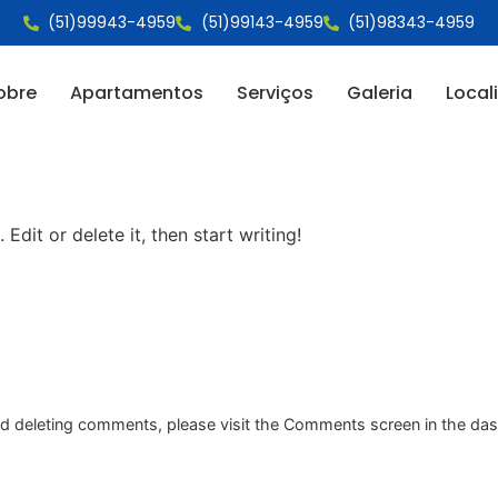
(51)99943-4959
(51)99143-4959
(51)98343-4959
obre
Apartamentos
Serviços
Galeria
Local
Edit or delete it, then start writing!
and deleting comments, please visit the Comments screen in the da